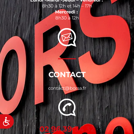
8h30 à 12h et 14h – 17h
Mercredi :
8h30 à 12h
CONTACT
contact@borsa.fr
Accessibilité
02 96 39 34 32