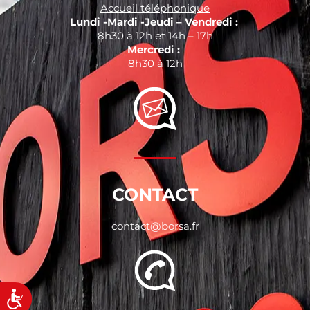
Accueil téléphonique
Lundi -Mardi -Jeudi – Vendredi :
8h30 à 12h et 14h – 17h
Mercredi :
8h30 à 12h
CONTACT
contact@borsa.fr
Accessibilité