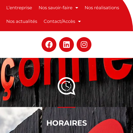
L’entreprise
Nos savoir-faire
Nos réalisations
Nos actualités
Contact/Accès
F
L
I
a
i
n
c
n
s
e
k
t
b
e
a
o
d
g
o
i
r
k
n
a
m
HORAIRES