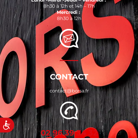
8h30 à 12h et 14h – 17h
Mercredi :
8h30 à 12h
CONTACT
contact@borsa.fr
Accessibilité
02 96 39 34 32