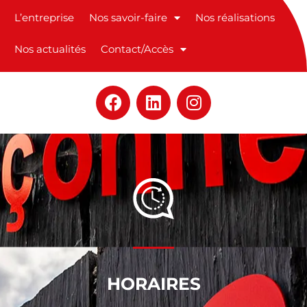
L’entreprise
Nos savoir-faire
Nos réalisations
Nos actualités
Contact/Accès
F
L
I
a
i
n
c
n
s
e
k
t
b
e
a
o
d
g
o
i
r
k
n
a
m
HORAIRES