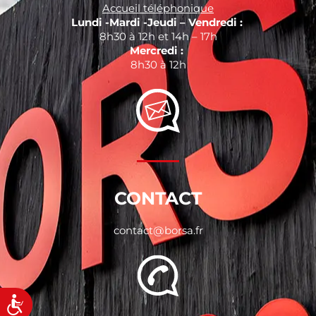
Accueil téléphonique
Lundi -Mardi -Jeudi – Vendredi :
8h30 à 12h et 14h – 17h
Mercredi :
8h30 à 12h
CONTACT
contact@borsa.fr
Accessibilité