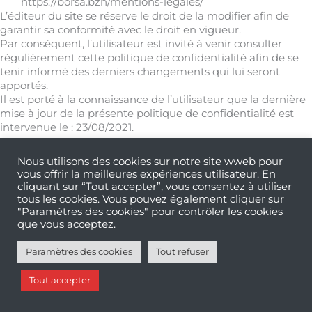
https://borsa.bzh/mentions-legales/
L’éditeur du site se réserve le droit de la modifier afin de
garantir sa conformité avec le droit en vigueur.
Par conséquent, l’utilisateur est invité à venir consulter
régulièrement cette politique de confidentialité afin de se
tenir informé des derniers changements qui lui seront
apportés.
Il est porté à la connaissance de l’utilisateur que la dernière
mise à jour de la présente politique de confidentialité est
intervenue le :
23/08/2021
.
Nous utilisons des cookies sur notre site wweb pour
vous offrir la meilleures expériences utilisateur. En
cliquant sur “Tout accepter”, vous consentez à utiliser
tous les cookies. Vous pouvez également cliquer sur
"Paramètres des cookies" pour contrôler les cookies
MENTIONS LÉGALES - RGPD
que vous acceptez.
Paramètres des cookies
Tout refuser
L’entreprise
Nos savoir-faire
Nos réalisations
Tout accepter
Nos actualités
Contact/Accès