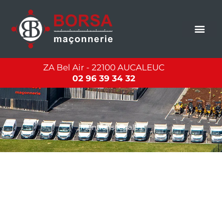
Aller
Veuillez
au
noter
contenu
:
Ce
site
Web
comprend
ZA Bel Air - 22100 AUCALEUC
un
02 96 39 34 32
système
d'accessibilité.
Mentions légales