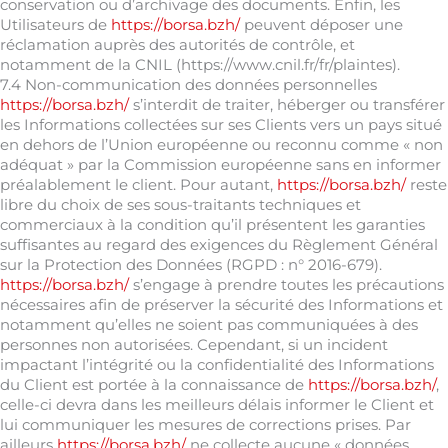
conservation ou d’archivage des documents. Enfin, les
Utilisateurs de
https://borsa.bzh/
peuvent déposer une
réclamation auprès des autorités de contrôle, et
notamment de la CNIL (https://www.cnil.fr/fr/plaintes).
7.4 Non-communication des données personnelles
https://borsa.bzh/
s’interdit de traiter, héberger ou transférer
les Informations collectées sur ses Clients vers un pays situé
en dehors de l’Union européenne ou reconnu comme « non
adéquat » par la Commission européenne sans en informer
préalablement le client. Pour autant,
https://borsa.bzh/
reste
libre du choix de ses sous-traitants techniques et
commerciaux à la condition qu’il présentent les garanties
suffisantes au regard des exigences du Règlement Général
sur la Protection des Données (RGPD : n° 2016-679).
https://borsa.bzh/
s’engage à prendre toutes les précautions
nécessaires afin de préserver la sécurité des Informations et
notamment qu’elles ne soient pas communiquées à des
personnes non autorisées. Cependant, si un incident
impactant l’intégrité ou la confidentialité des Informations
du Client est portée à la connaissance de
https://borsa.bzh/
,
celle-ci devra dans les meilleurs délais informer le Client et
lui communiquer les mesures de corrections prises. Par
ailleurs
https://borsa.bzh/
ne collecte aucune « données