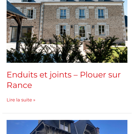
sur
Rance
Enduits et joints – Plouer sur
Rance
Lire la suite »
Enduits
et