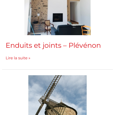
Enduits et joints – Plévénon
Lire la suite »
Enduits
et
joints
–
Lancieux