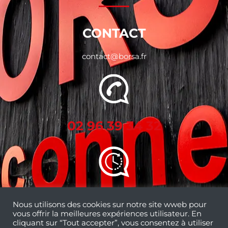
CONTACT
contact@borsa.fr
02 96 39 34 32
Nous utilisons des cookies sur notre site wweb pour
vous offrir la meilleures expériences utilisateur. En
ACCÈS
cliquant sur “Tout accepter”, vous consentez à utiliser