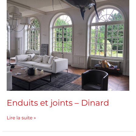
Enduits
et
joints
–
Dinard
Enduits et joints – Dinard
Lire la suite »