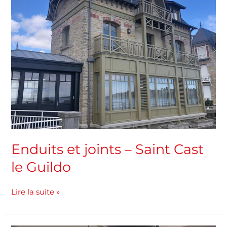
joints
–
Saint
Cast
le
Guildo
Enduits et joints – Saint Cast
le Guildo
Lire la suite »