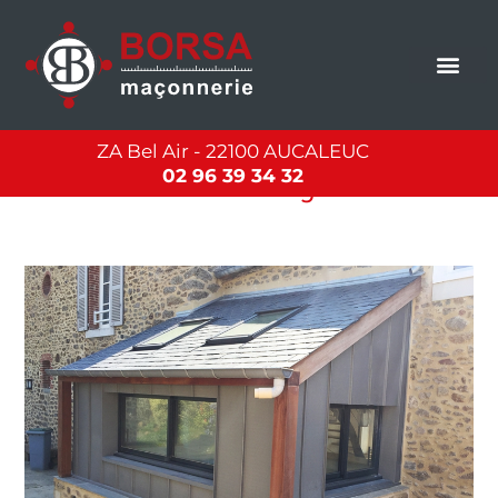
Aller
Veuillez
au
noter
contenu
:
Ce
site
Web
comprend
ZA Bel Air - 22100 AUCALEUC
Enduits et joints
un
02 96 39 34 32
système
d'accessibilité.
Enduits
et
joints
–
Saint
Briac
sur
mer