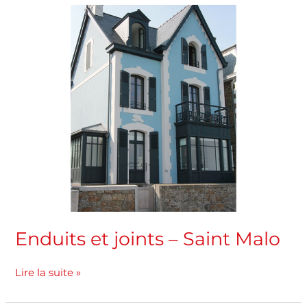
Enduits
et
joints
–
Saint
Malo
Enduits et joints – Saint Malo
Lire la suite »