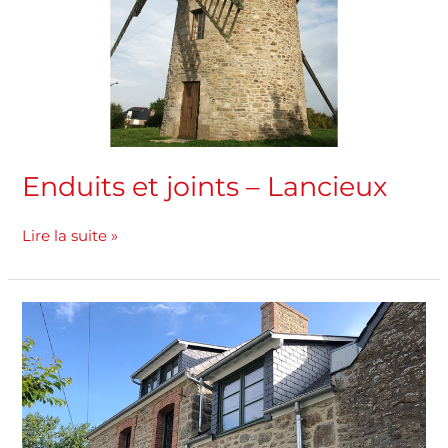
Enduits et joints – Lancieux
Lire la suite »
Enduits
et
joints
–
Saint
Lunaire